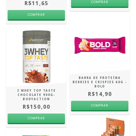
R$11,65
BARRA DE PROTEÍNA
BERRIES E CRISPIES 60G -
BOLD
3 WHEY TOP TASTE
R$14,90
CHOCOLATE 900G-
BODYACTION
R$150,00