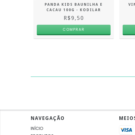
HO COM
PANDA KIDS BAUNILHA E
VI
O 50G -
CACAU 100G - KODILAR
R$9,50
NAVEGAÇÃO
MEIO
INÍCIO