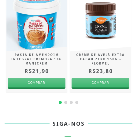
PASTA DE AMENDOIM
CREME DE AVELÃ EXTRA
R
INTEGRAL CREMOSA 1KG
CACAU ZERO 150G -
MANICREM
FLORMEL
R$21,90
R$23,80
SIGA-NOS