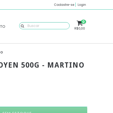
Cadastre-se
Login
0
ATO
R$0,00
NO
YEN 500G - MARTINO