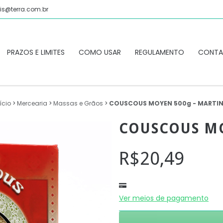
is@terra.com.br
PRAZOS E LIMITES
COMO USAR
REGULAMENTO
CONT
ício
>
Mercearia
>
Massas e Grãos
>
COUSCOUS MOYEN 500g - MARTI
COUSCOUS MO
R$20,49
Ver meios de pagamento