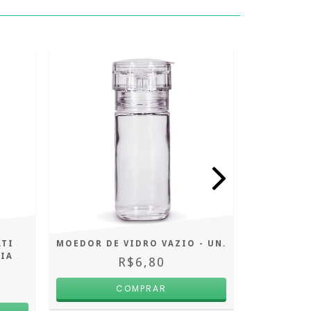
ATI
MOEDOR DE VIDRO VAZIO - UN.
LARANJA
IA
R$6,80