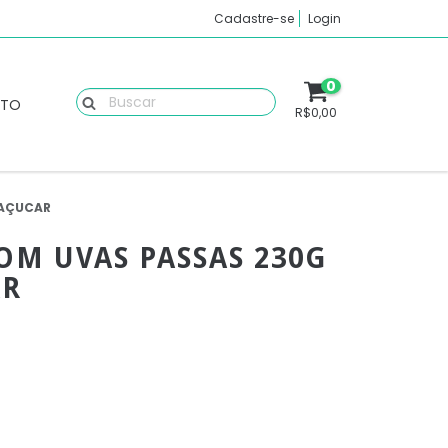
Cadastre-se
Login
0
ATO
R$0,00
 AÇUCAR
M UVAS PASSAS 230G
AR