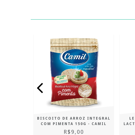
OM COCO
BISCOITO DE ARROZ INTEGRAL
LE
SA
COM PIMENTA 150G - CAMIL
LAC
R$9,00