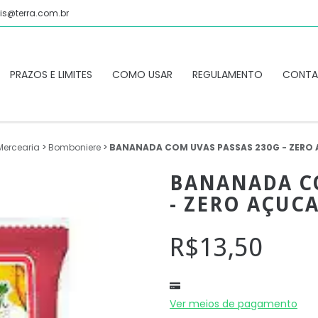
is@terra.com.br
PRAZOS E LIMITES
COMO USAR
REGULAMENTO
CONT
Mercearia
>
Bomboniere
>
BANANADA COM UVAS PASSAS 230G - ZERO
BANANADA CO
- ZERO AÇUC
R$13,50
Ver meios de pagamento