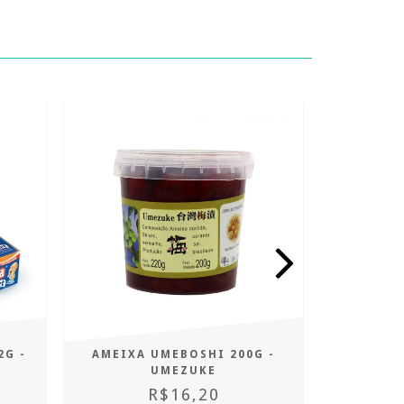
2G -
AMEIXA UMEBOSHI 200G -
RAPADU
UMEZUKE
R$16,20