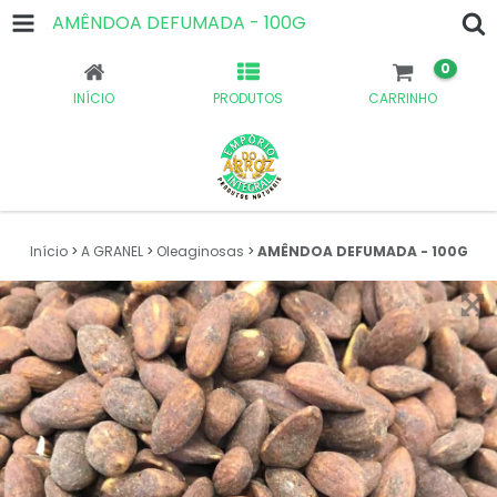
AMÊNDOA DEFUMADA - 100G
0
INÍCIO
PRODUTOS
CARRINHO
Início
>
A GRANEL
>
Oleaginosas
>
AMÊNDOA DEFUMADA - 100G